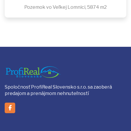
Pozemok vo Veľkej Lomnici, 5874 m2
Spoločnosť ProfiReal Slovensko s.r.o. sa zaoberá
predajom a prenájmom nehnuteľností