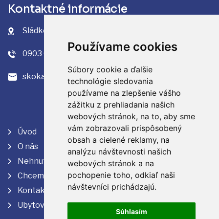
Kontaktné informácie
Sládkovičova 970/48 Svit, PSČ: 059 21
Používame cookies
0903 632 195
Súbory cookie a ďalšie
skokan@profirealslovensko.sk
technológie sledovania
používame na zlepšenie vášho
zážitku z prehliadania našich
webových stránok, na to, aby sme
vám zobrazovali prispôsobený
Úvod
obsah a cielené reklamy, na
O nás
analýzu návštevnosti našich
Nehnuteľnosti
webových stránok a na
pochopenie toho, odkiaľ naši
Chcem predať
návštevníci prichádzajú.
Kontakt
Ubytovanie
Súhlasím