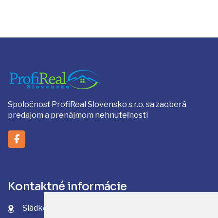
Spoločnosť ProfiReal Slovensko s.r.o. sa zaoberá
predajom a prenájmom nehnuteľností
Kontaktné informácie
Sládkovičova 970/48 Svit, PSČ: 059 21