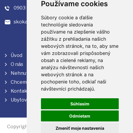
Používame cookies
0903 632 195
Súbory cookie a ďalšie
skokan@profirealslovensko.sk
technológie sledovania
používame na zlepšenie vášho
zážitku z prehliadania našich
webových stránok, na to, aby sme
vám zobrazovali prispôsobený
Úvod
obsah a cielené reklamy, na
O nás
analýzu návštevnosti našich
Nehnuteľnosti
webových stránok a na
pochopenie toho, odkiaľ naši
Chcem predať
návštevníci prichádzajú.
Kontakt
Ubytovanie
Súhlasím
Odmietam
Copyright © 2013 - 2026 ProfiReal Slovensko s.r.o. All
Zmeniť moje nastavenia