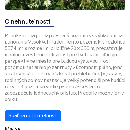
O nehnuteľnosti
Ponúkame na predaj rovinatý pozemok s výhľadom na
panorámu Vysokých Tatier. Tento pozemok, s rozlohou
5874 m² a rozmermi približne 20 x 330 m, predstavuje
ideálnu investičnú príležitosť pre tých, ktorí hľadajú
perspektívne miesto pre budúcu výstavbu. Hoci
pozemok zatiaľ nie je zahrnutý v územnom pláne, jeho
strategická poloha v blízkosti prebiehajúcej výstavby
rodinných domov naznačuje veľký potenciál pre budúci
rozvoj. K pozemku vedie panelová cesta, čo
zabezpečuje jednoduchý prístup. Predaj je možný len v
celku.
Späť na nehnuteľnosti
Mapa