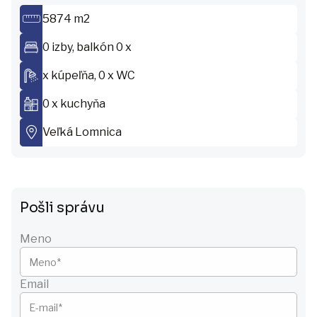
5874 m2
0 izby, balkón 0 x
x kúpeľňa, 0 x WC
0 x kuchyňa
Veľká Lomnica
Pošli správu
Meno
Email